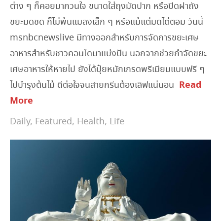
ต่าง ๆ ก็คอยมากวนใจ ขนาดใส่ถุงมัดปาก หรือปิดฝาถัง
ขยะมิดชิด ก็ไม่พ้นแมลงเล็ก ๆ หรือแม้แต่มดไต่ตอม วันนี้
msnbcnewslive มีทางออกสำหรับการจัดการขยะเศษ
อาหารสำหรับชาวคอนโดมาแบ่งปัน นอกจากช่วยกำจัดขยะ
เศษอาหารให้หายไป ยังได้ปุ๋ยหมักเกรดพรีเมียมแบบฟรี ๆ
Read
ไปบำรุงต้นไม้ ดีต่อใจจนสายกรีนต้องเลิฟแน่นอน
More
Daily
,
Featured
,
Health
,
Life