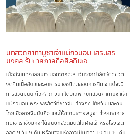
October 18, 2023
บทสวดคาถาบูชาเจ้าแม่กวนอิม เสริมสิริ
มงคล รับเทศกาลถือศีลกินเจ
เมื่อถึงเทศกาลกินเจ นอกจากจะละเว้นจากฆ่าสัตว์ตัดชีวิต
งดกินเนื้อสัตว์และอาหารบางชนิดตลอดการกินเจ แต่จะมี
การสวดมนต์ ถือศีล ภาวนา โดยเฉพาะบทสวดคาถาบูชาเจ้า
แม่กวนอิม พระโพธิสัตว์ที่ชาวจีน ฮ่องกง ไต้หวัน และคน
ไทยเชื้อสายจีนนับถือ และให้ความเคารพบูชา ช่วงเทศกาล
กินเจ เราจึงมักจะได้ยินบทสวดมนต์ในศาลเจ้าหรือโรงเจต
ลอด 9 วัน 9 คืน หรือบางแห่งอาจเป็นเวลา 10 วัน 10 คืน